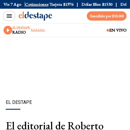
ficial
Vie 7 Ago
$1520
Cotizaciones
Dólar Tarjeta
$1976
Dólar Blue
$1530
Dólar C
Suscribite por $10.000
EL DESTAPE
EN VIVO
RADIO
EL DESTAPE
El editorial de Roberto