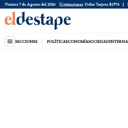
Viernes 7 de Agosto del 2026
Dólar Oficial
$1520
Cotizaciones
Dólar Tarjeta
$1976
Dóla
SECCIONES
POLÍTICA
ECONOMÍA
SOCIEDAD
INTERNA