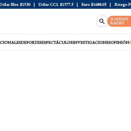
r Blue
$1530
Dólar CCL
$1577.3
Euro
$1688.03
Riesgo País
4
EL DESTAPE
RADIO
CIONALES
DEPORTES
ESPECTÁCULOS
INVESTIGACIONES
OPINIÓN