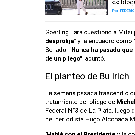
de bloqu
Por
FEDERI
Goerling Lara cuestionó a Milei
desprolija"
y la encuadró como "
Senado.
"Nunca ha pasado que e
de un pliego"
, apuntó.
El planteo de Bullrich
La semana pasada trascendió qu
tratamiento del pliego de
Michel
Federal N°3 de La Plata, luego 
del periodista Hugo Alconada 
"
Hablé con el Presidente
y le c