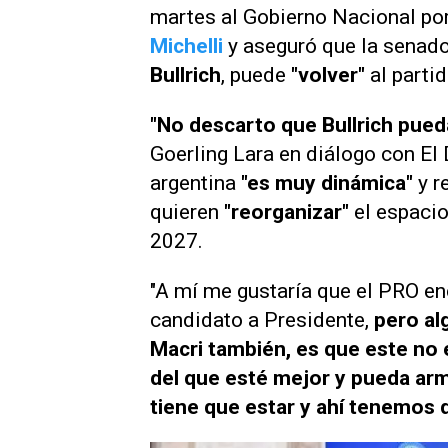
martes al Gobierno Nacional po
Michelli
y aseguró que la senad
Bullrich
, puede
"volver"
al parti
"No descarto que Bullrich pueda
Goerling Lara en diálogo con
El
argentina
"es muy dinámica"
y r
quieren
"reorganizar"
el espaci
2027.
"A mí me gustaría que el PRO en
candidato a Presidente,
pero alg
Macri también, es que este no
del que esté mejor y pueda arma
tiene que estar y ahí tenemos