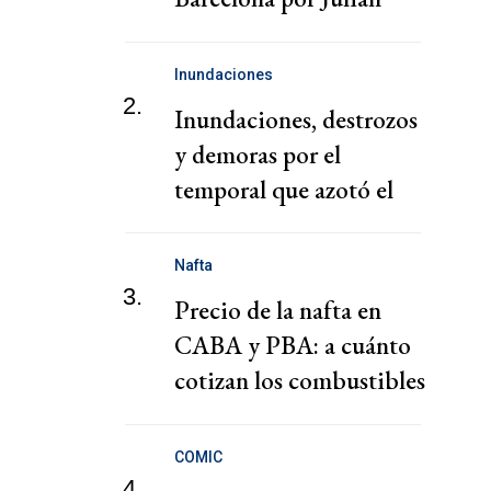
Álvarez
Inundaciones
2.
Inundaciones, destrozos
y demoras por el
temporal que azotó el
AMBA
Nafta
3.
Precio de la nafta en
CABA y PBA: a cuánto
cotizan los combustibles
hoy sábado 1 de agosto
COMIC
4.