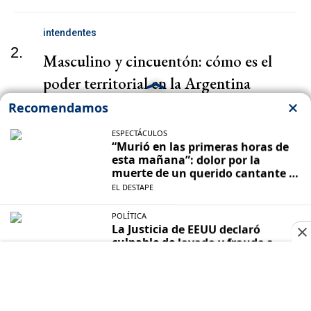
intendentes
2.
Masculino y cincuentón: cómo es el
poder territorial en la Argentina
Cuenta DNI
3.
Cuenta DNI en agosto: uno por uno,
todos los descuentos
TRUMP
4.
Meta, Anthropic, Google y OpenAI
tratarán asuntos de seguridad de IA con
responsables de Trump