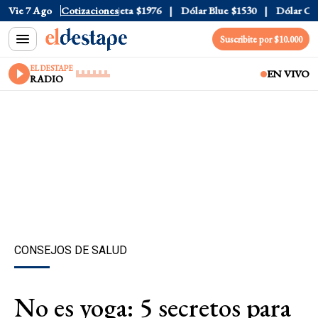
ial
Vie 7 Ago
$1520
Dólar Tarjeta
Cotizaciones
$1976
Dólar Blue
$1530
Dólar CCL
$
Suscribite por $10.000
EL DESTAPE
EN VIVO
RADIO
CONSEJOS DE SALUD
No es yoga: 5 secretos para