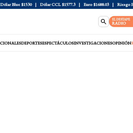
r Blue
$1530
Dólar CCL
$1577.3
Euro
$1688.03
Riesgo País
EL DESTAPE
RADIO
CIONALES
DEPORTES
ESPECTÁCULOS
INVESTIGACIONES
OPINIÓN