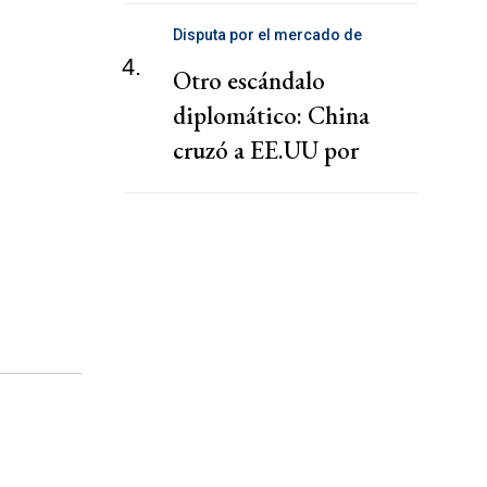
Disputa por el mercado de
telecomunicaciones
4.
Otro escándalo
diplomático: China
cruzó a EE.UU por
presionar a una
cooperativa Argentina