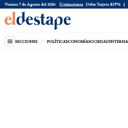
Viernes 7 de Agosto del 2026
Dólar Oficial
$1520
Cotizaciones
Dólar Tarjeta
$1976
Dóla
SECCIONES
POLÍTICA
ECONOMÍA
SOCIEDAD
INTERNA