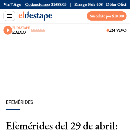
r CCL
Vie 7 Ago
$1577.3
Cotizaciones
Euro
$1688.03
Riesgo País
408
Dólar Oficial
$15
Suscribite por $10.000
EL DESTAPE
EN VIVO
RADIO
EFEMÉRIDES
Efemérides del 29 de abril: