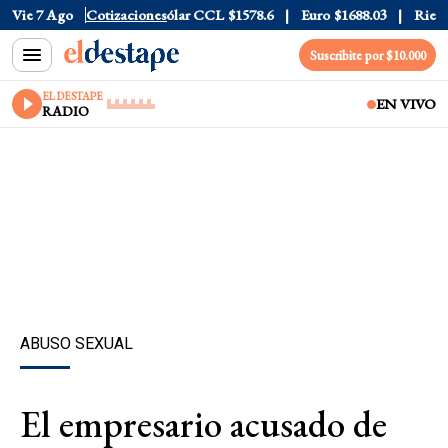
ólar Blue
Vie 7 Ago
$1525
Cotizaciones
Dólar CCL
$1578.6
Euro
$1688.03
Riesgo Paí
Suscribite por $10.000
EL DESTAPE
EN VIVO
RADIO
ABUSO SEXUAL
El empresario acusado de