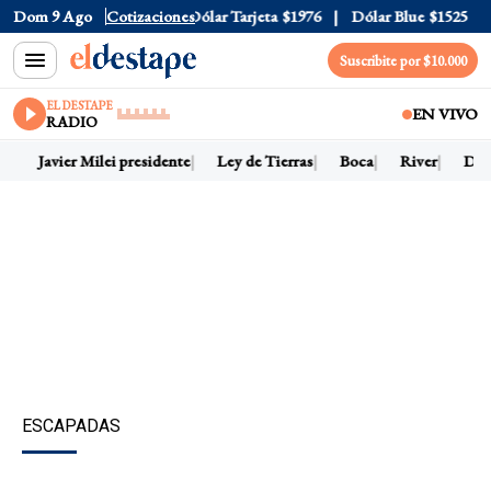
ólar Oficial
Dom 9 Ago
$1520
Cotizaciones
Dólar Tarjeta
$1976
Dólar Blue
$1525
Dól
Suscribite por $10.000
EL DESTAPE
EN VIVO
RADIO
Javier Milei presidente
Ley de Tierras
Boca
River
Dólar
ESCAPADAS