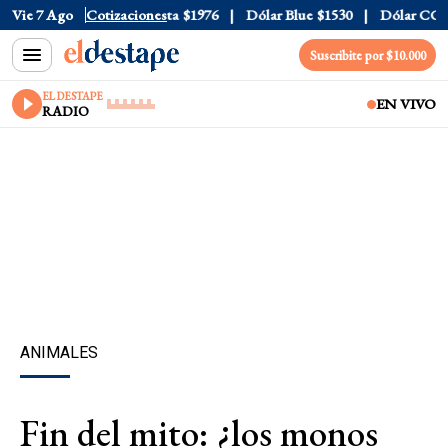
$1520
Vie 7 Ago
Dólar Tarjeta
Cotizaciones
$1976
Dólar Blue
$1530
Dólar CCL
$157
Suscribite por $10.000
EL DESTAPE
EN VIVO
RADIO
ANIMALES
Fin del mito: ¿los monos