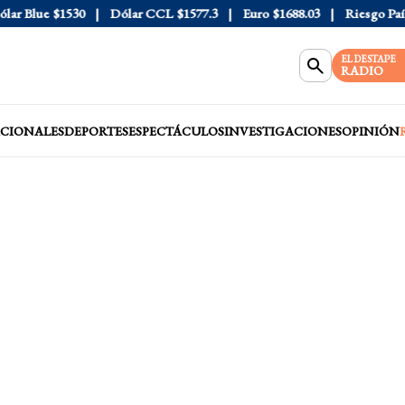
Blue
$1530
Dólar CCL
$1577.3
Euro
$1688.03
Riesgo País
408
EL DESTAPE
RADIO
CIONALES
DEPORTES
ESPECTÁCULOS
INVESTIGACIONES
OPINIÓN