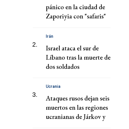
pánico en la ciudad de
Zaporiyia con "safaris"
contra la población civil
Irán
2.
Israel ataca el sur de
Líbano tras la muerte de
dos soldados
Ucrania
3.
Ataques rusos dejan seis
muertos en las regiones
ucranianas de Járkov y
Sumy, según autoridades