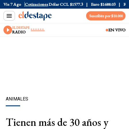
Dólar Blue
Vie 7 Ago
$1530
Cotizaciones
Dólar CCL
$1577.3
Euro
$1688.03
Riesgo 
Suscribite por $10.000
EL DESTAPE
EN VIVO
RADIO
ANIMALES
Tienen más de 30 años y