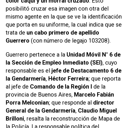
color caqui y un morral cruzado
. Esto
posibilitó cruzar esa imagen con otra del
mismo agente en la que se ve la identificación
que porta en su uniforme, la cual indica que se
trata de
un cabo primero de apellido
Guerrero
(con número de legajo 103208).
Guerrero pertenece a la
Unidad Móvil N° 6 de
la Sección de Empleo Inmediato (SEI)
, cuyo
responsable es el
jefe de Destacamento 6 de
la Gendarmería
,
Héctor Ferreira
; que reporta
al jefe de
Comando de la Región I
de la
provincia de Buenos Aires,
Marcelo Fabián
Porra Melconian
; que responde al
director
General de la Gendarmería
,
Claudio Miguel
Brilloni
, resalta la reconstrucción de Mapa de
la Policía. La responsable política del