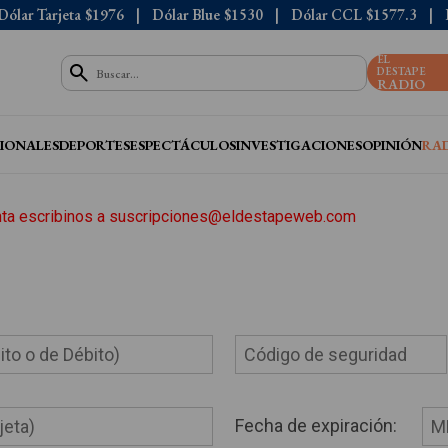
Dólar Tarjeta
$1976
Dólar Blue
$1530
Dólar CCL
$1577.3
EL
DESTAPE
RADIO
IONALES
DEPORTES
ESPECTÁCULOS
INVESTIGACIONES
OPINIÓN
RA
nta escribinos a
suscripciones@eldestapeweb.com
Fecha de expiración: