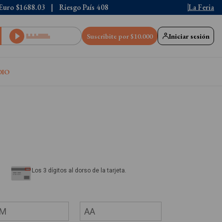
Euro
$1688.03
Riesgo País
408
La Feria
Suscribite por $10.000
Iniciar sesión
DIO
Los 3 dígitos al dorso de la tarjeta.