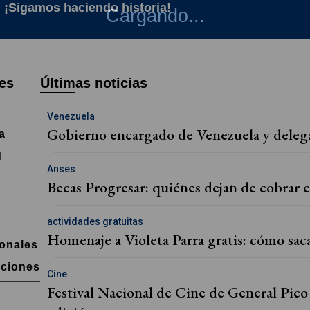
.
¡Sigamos haciendo historia!
Cargando...
es
Últimas noticias
Venezuela
Gobierno encargado de Venezuela y delegac
a
d
Anses
s
Becas Progresar: quiénes dejan de cobrar 
actividades gratuitas
Homenaje a Violeta Parra gratis: cómo sac
ionales
aciones
Cine
Festival Nacional de Cine de General Pico