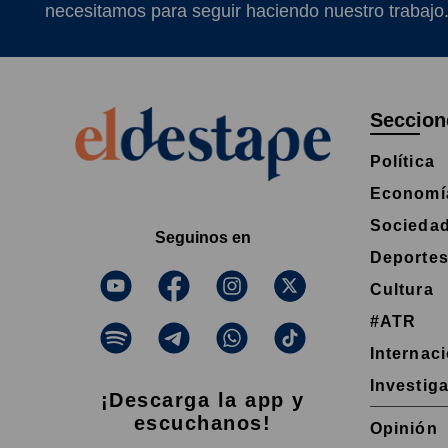
necesitamos para seguir haciendo nuestro trabajo
Seccion
Política
Economí
Socieda
Seguinos en
Deporte
Cultura
#ATR
Internac
Investig
¡Descarga la app y
escuchanos!
Opinión