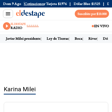
 Oficial
Dom 9 Ago
$1520
Cotizaciones
Dólar Tarjeta
$1976
Dólar Blue
$1525
Dólar 
Suscribite por $10.000
EL DESTAPE
EN VIVO
RADIO
Javier Milei presidente
Ley de Tierras
Boca
River
Dólar h
Karina Milei