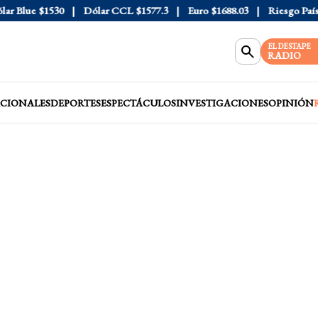
Blue
$1530
Dólar CCL
$1577.3
Euro
$1688.03
Riesgo País
408
EL DESTAPE
RADIO
CIONALES
DEPORTES
ESPECTÁCULOS
INVESTIGACIONES
OPINIÓN