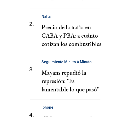
personajes
Nafta
2.
Precio de la nafta en
CABA y PBA: a cuánto
cotizan los combustibles
hoy jueves 6 de agosto
Seguimiento Minuto A Minuto
3.
Mayans repudió la
represión: "Es
lamentable lo que pasó"
Iphone
4.