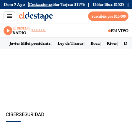
ólar Oficial
Dom 9 Ago
$1520
Cotizaciones
Dólar Tarjeta
$1976
Dólar Blue
$1525
Dól
Suscribite por $10.000
EL DESTAPE
EN VIVO
RADIO
Javier Milei presidente
Ley de Tierras
Boca
River
Dólar
CIBERSEGURIDAD