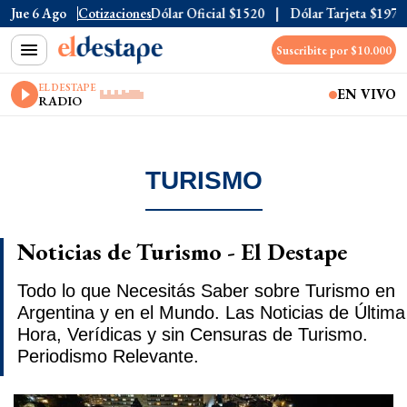
Jue 6 Ago
Cotizaciones
Dólar Oficial
$1520
Dólar Tarjeta
$1976
Suscribite por $10.000
EL DESTAPE
EN VIVO
RADIO
TURISMO
Noticias de Turismo - El Destape
Todo lo que Necesitás Saber sobre Turismo en
Argentina y en el Mundo. Las Noticias de Última
Hora, Verídicas y sin Censuras de Turismo.
Periodismo Relevante.