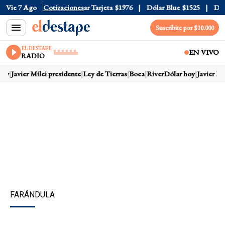
 Oficial
Vie 7 Ago
$1520
Cotizaciones
Dólar Tarjeta
$1976
Dólar Blue
$1525
Dólar 
Suscribite por $10.000
EL DESTAPE
EN VIVO
RADIO
oy
Javier Milei presidente
Ley de Tierras
Boca
River
Dólar hoy
Javier Mil
FARÁNDULA