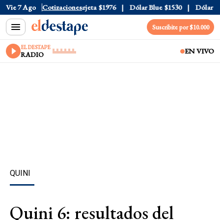
icial
Vie 7 Ago
$1520
Cotizaciones
Dólar Tarjeta
$1976
Dólar Blue
$1530
Dólar CCL
Suscribite por $10.000
EL DESTAPE
EN VIVO
RADIO
QUINI
Quini 6: resultados del