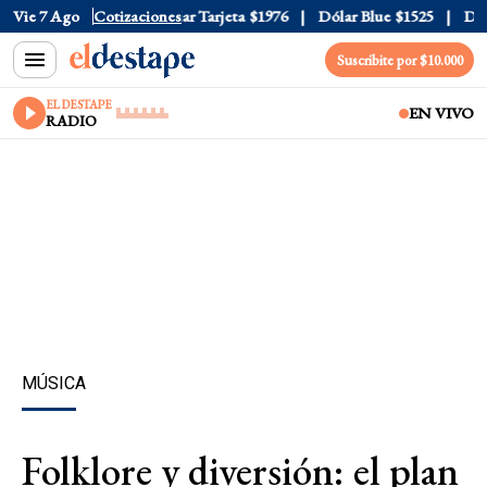
 Oficial
Vie 7 Ago
$1520
Cotizaciones
Dólar Tarjeta
$1976
Dólar Blue
$1525
Dólar 
Suscribite por $10.000
EL DESTAPE
EN VIVO
RADIO
MÚSICA
Folklore y diversión: el plan