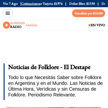
Oficial
Vie 7 Ago
$1520
Cotizaciones
Dólar Tarjeta
$1976
Dólar Blue
$1530
Dólar C
Suscribite por $10.000
EL DESTAPE
EN VIVO
RADIO
Noticias de Folklore - El Destape
Todo lo que Necesitás Saber sobre Folklore
en Argentina y en el Mundo. Las Noticias de
Última Hora, Verídicas y sin Censuras de
Folklore. Periodismo Relevante.