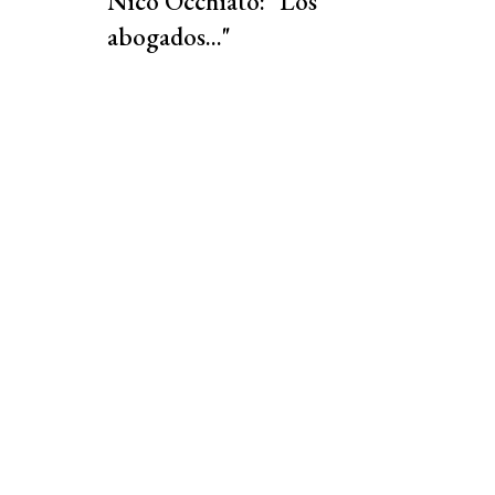
Nico Occhiato: "Los
abogados..."