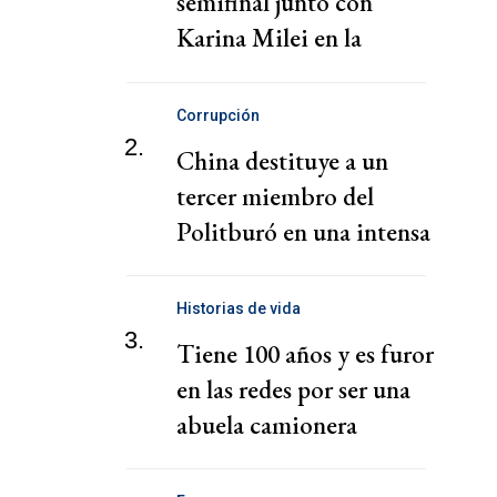
semifinal junto con
Karina Milei en la
Quinta de Olivos
Corrupción
2.
China destituye a un
tercer miembro del
Politburó en una intensa
campaña de
anticorrupción
Historias de vida
3.
Tiene 100 años y es furor
en las redes por ser una
abuela camionera