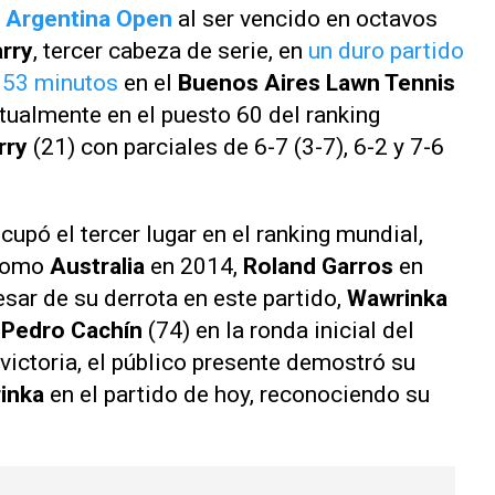
l
Argentina Open
al ser vencido en octavos
arry
, tercer cabeza de serie, en
un duro partido
y 53 minutos
en el
Buenos Aires Lawn Tennis
ctualmente en el puesto 60 del ranking
rry
(21) con parciales de 6-7 (3-7), 6-2 y 7-6
upó el tercer lugar en el ranking mundial,
 como
Australia
en 2014,
Roland Garros
en
sar de su derrota en este partido,
Wawrinka
s
Pedro Cachín
(74) en la ronda inicial del
 victoria, el público presente demostró su
inka
en el partido de hoy, reconociendo su