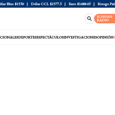
lue
$1530
Dólar CCL
$1577.3
Euro
$1688.03
Riesgo País
408
EL DESTAPE
RADIO
CIONALES
DEPORTES
ESPECTÁCULOS
INVESTIGACIONES
OPINIÓN