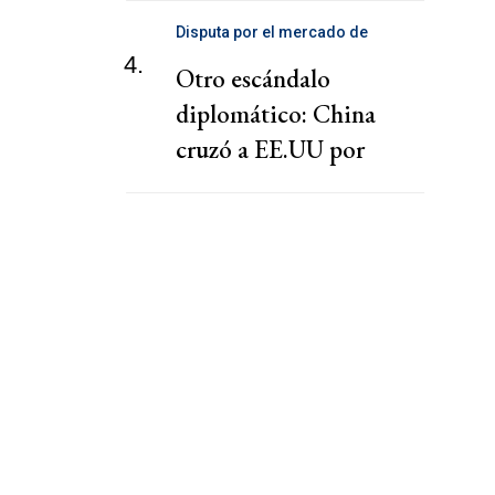
Disputa por el mercado de
telecomunicaciones
4.
Otro escándalo
diplomático: China
cruzó a EE.UU por
presionar a una
cooperativa Argentina