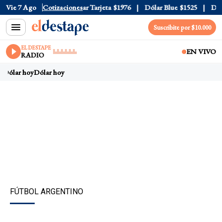
 Oficial
Vie 7 Ago
$1520
Cotizaciones
Dólar Tarjeta
$1976
Dólar Blue
$1525
Dólar 
Suscribite por $10.000
EL DESTAPE
EN VIVO
RADIO
Dólar hoy
Dólar hoy
FÚTBOL ARGENTINO