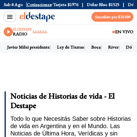
ficial
Sab 8 Ago
$1520
Cotizaciones
Dólar Tarjeta
$1976
Dólar Blue
$1525
Dólar CC
Suscribite por $10.000
EL DESTAPE
EN VIVO
RADIO
Javier Milei presidente
Ley de Tierras
Boca
River
Dólar h
Noticias de Historias de vida - El
Destape
Todo lo que Necesitás Saber sobre Historias
de vida en Argentina y en el Mundo. Las
Noticias de Última Hora, Verídicas y sin