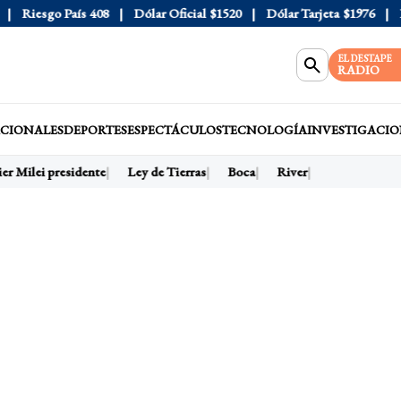
Riesgo País
408
Dólar Oficial
$1520
Dólar Tarjeta
$1976
Dól
EL DESTAPE
RADIO
CIONALES
DEPORTES
ESPECTÁCULOS
TECNOLOGÍA
INVESTIGACIO
r Milei presidente
Ley de Tierras
Boca
River