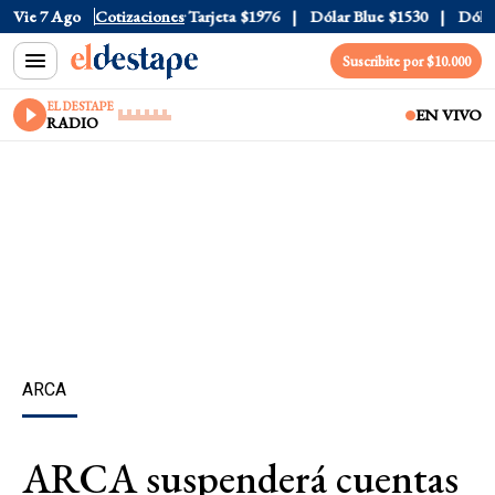
ficial
Vie 7 Ago
$1520
Cotizaciones
Dólar Tarjeta
$1976
Dólar Blue
$1530
Dólar CC
Suscribite por $10.000
EL DESTAPE
EN VIVO
RADIO
ARCA
ARCA suspenderá cuentas