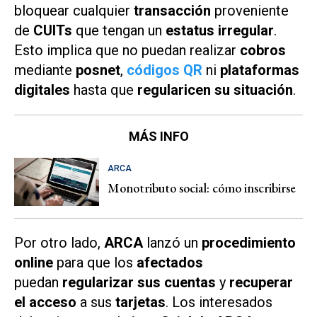
bloquear cualquier
transacción
proveniente
de
CUITs
que tengan un
estatus irregular
.
Esto implica que no puedan realizar
cobros
mediante
posnet
,
códigos QR
ni
plataformas
digitales
hasta que
regularicen su situación
.
MÁS INFO
ARCA
Monotributo social: cómo inscribirse
Por otro lado,
ARCA
lanzó un
procedimiento
online
para que los
afectados
puedan
regularizar sus cuentas
y
recuperar
el acceso
a sus
tarjetas
. Los interesados