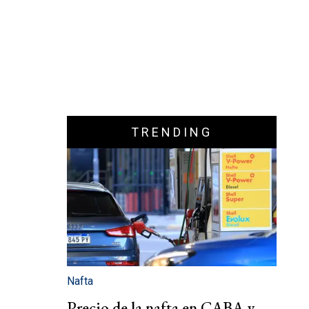
TRENDING
Nafta
Precio de la nafta en CABA y