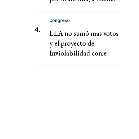
de 2 horas de CABA
Congreso
4.
LLA no sumó más votos
y el proyecto de
Inviolabilidad corre
riesgo de caerse