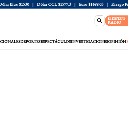
 Blue
$1530
Dólar CCL
$1577.3
Euro
$1688.03
Riesgo País
4
EL DESTAPE
RADIO
CIONALES
DEPORTES
ESPECTÁCULOS
INVESTIGACIONES
OPINIÓN