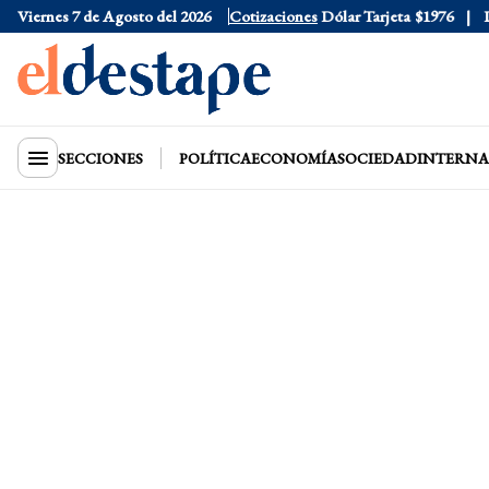
Viernes 7 de Agosto del 2026
Dólar Oficial
$1520
Cotizaciones
Dólar Tarjeta
$1976
Dólar
SECCIONES
POLÍTICA
ECONOMÍA
SOCIEDAD
INTERNA