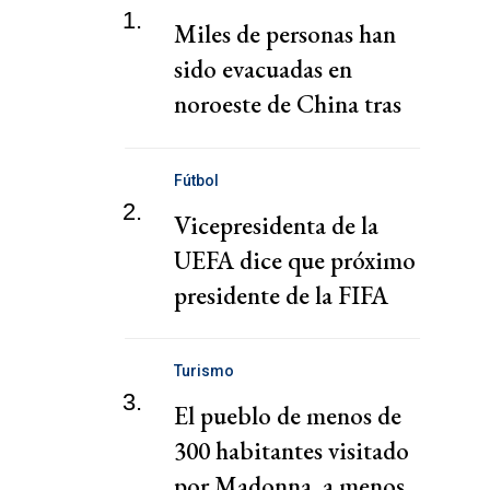
1.
Miles de personas han
sido evacuadas en
noroeste de China tras
fuertes lluvias e
inundaciones
Fútbol
2.
Vicepresidenta de la
UEFA dice que próximo
presidente de la FIFA
debe ser un "guardián
del deporte"
Turismo
3.
El pueblo de menos de
300 habitantes visitado
por Madonna, a menos