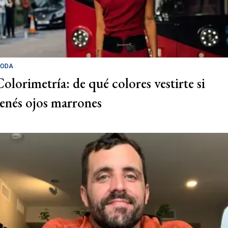
ODA
Colorimetría: de qué colores vestirte si
tenés ojos marrones