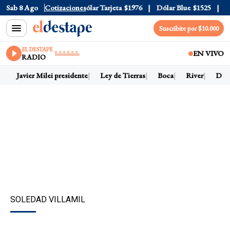
ar Oficial
Sab 8 Ago
$1520
Cotizaciones
Dólar Tarjeta
$1976
Dólar Blue
$1525
Dólar
Suscribite por $10.000
EL DESTAPE
EN VIVO
RADIO
Javier Milei presidente
Ley de Tierras
Boca
River
Dólar 
SOLEDAD VILLAMIL