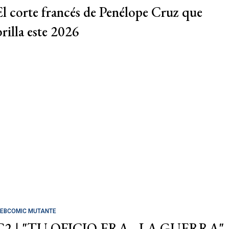
El corte francés de Penélope Cruz que
brilla este 2026
EBCOMIC MUTANTE
C2 | "TU OFICIO ERA... LA GUERRA"