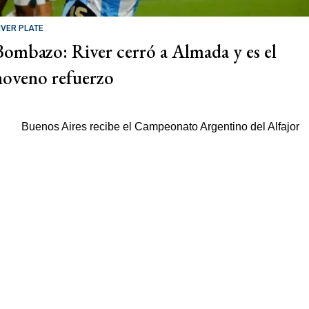
IVER PLATE
Bombazo: River cerró a Almada y es el
noveno refuerzo