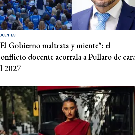
OCENTES
"El Gobierno maltrata y miente": el
conflicto docente acorrala a Pullaro de car
al 2027