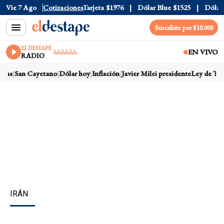
cial
Vie 7 Ago
$1520
Cotizaciones
Dólar Tarjeta
$1976
Dólar Blue
$1525
Dólar CCL
Suscribite por $10.000
EL DESTAPE
EN VIVO
RADIO
as
San Cayetano
Dólar hoy
Inflación
Javier Milei presidente
Ley de Tierra
IRÁN