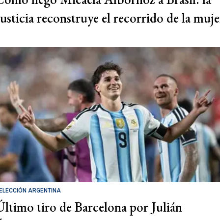
Justicia reconstruye el recorrido de la muje
ELECCIÓN ARGENTINA
Último tiro de Barcelona por Julián