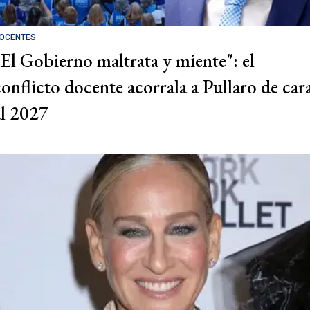
OCENTES
"El Gobierno maltrata y miente": el
conflicto docente acorrala a Pullaro de car
al 2027