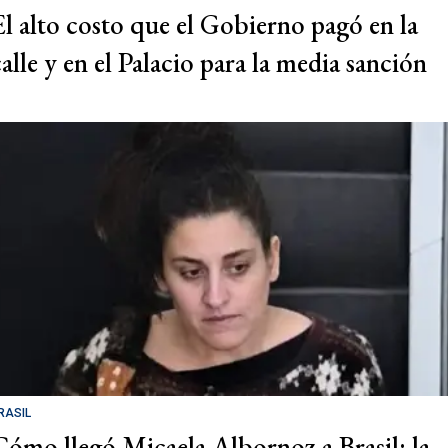
El alto costo que el Gobierno pagó en la
calle y en el Palacio para la media sanción
RASIL
Cómo llegó Micaela Albornoz a Brasil: la