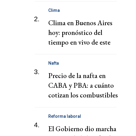
infrahumanas
Clima
2.
Clima en Buenos Aires
hoy: pronóstico del
tiempo en vivo de este
lunes
Nafta
3.
Precio de la nafta en
CABA y PBA: a cuánto
cotizan los combustibles
hoy lunes 20 de julio
Reforma laboral
4.
El Gobierno dio marcha