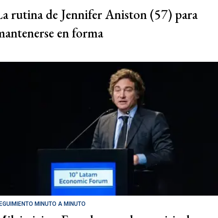
La rutina de Jennifer Aniston (57) para
mantenerse en forma
EGUIMIENTO MINUTO A MINUTO