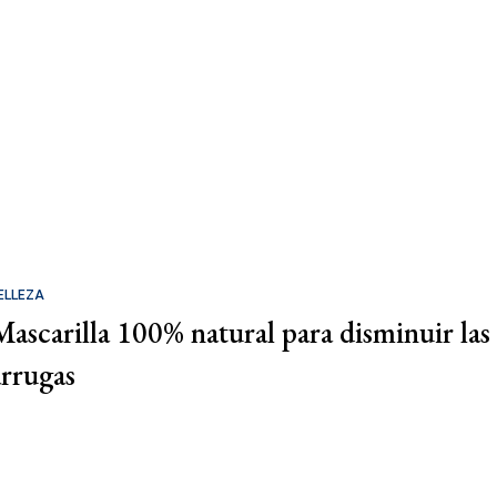
ELLEZA
Mascarilla 100% natural para disminuir las
arrugas