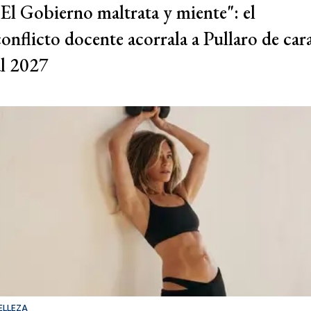
"El Gobierno maltrata y miente": el
conflicto docente acorrala a Pullaro de car
al 2027
ELLEZA