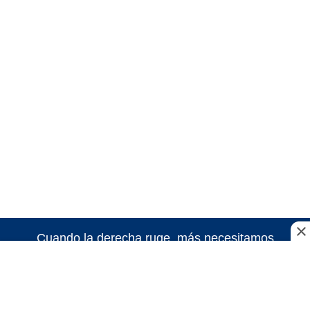
Cuando la derecha ruge, más necesitamos
amplificar nuestra voz. Hoy más que nunca te
necesitamos para seguir haciendo nuestro trabajo.
¡Sigamos haciendo historia!