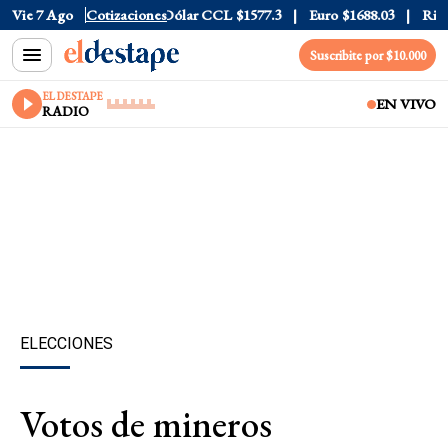
ólar Blue
Vie 7 Ago
$1530
Cotizaciones
Dólar CCL
$1577.3
Euro
$1688.03
Riesgo Pa
Suscribite por $10.000
EL DESTAPE
EN VIVO
RADIO
ELECCIONES
Votos de mineros