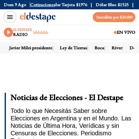
ar Oficial
Dom 9 Ago
$1520
Cotizaciones
Dólar Tarjeta
$1976
Dólar Blue
$1525
Dóla
Suscribite por $10.000
EL DESTAPE
EN VIVO
RADIO
Javier Milei presidente
Ley de Tierras
Boca
River
Dólar 
Noticias de Elecciones - El Destape
Todo lo que Necesitás Saber sobre
Elecciones en Argentina y en el Mundo. Las
Noticias de Última Hora, Verídicas y sin
Censuras de Elecciones. Periodismo