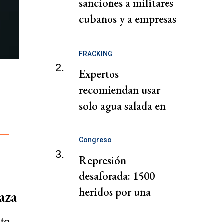
sanciones a militares
cubanos y a empresas
vinculados a la
adquisición de armas
FRACKING
2.
Expertos
recomiendan usar
solo agua salada en
fracking en México,
descartan
Congreso
explotación de
3.
Represión
cuenca Tampico-
desaforada: 1500
Misantla
heridos por una
aza
Policía que disparó
nto