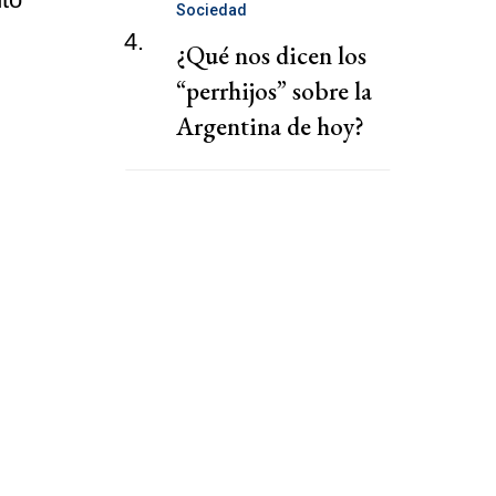
entre autos en el
Sociedad
Obelisco
4.
¿Qué nos dicen los
“perrhijos” sobre la
Argentina de hoy?