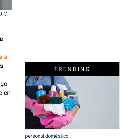
D.C.,
de
a a
és
TRENDING
ego
e en
personal doméstico