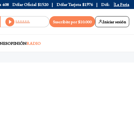
Dólar Oficial
$1520
Dólar Tarjeta
$1976
Dólar Blue
$1525
La Feria
Suscribite por $10.000
Iniciar sesión
NES
OPINIÓN
RADIO