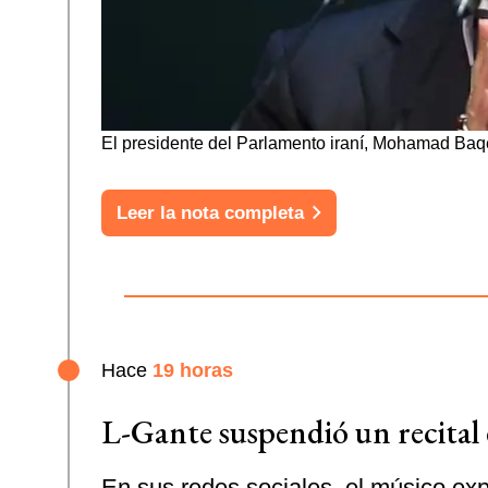
El presidente del Parlamento iraní, Mohamad Baqe
Leer la nota completa
Hace
19 horas
L-Gante suspendió un recital
En sus redes sociales, el músico exp