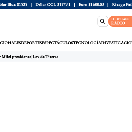
Blue
$1525
Dólar CCL
$1579.1
Euro
$1688.03
Riesgo País
408
EL DESTAPE
RADIO
CIONALES
DEPORTES
ESPECTÁCULOS
TECNOLOGÍA
INVESTIGACIO
 Milei presidente
Ley de Tierras