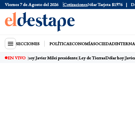
Viernes 7 de Agosto del 2026
Dólar Oficial
$1520
Cotizaciones
Dólar Tarjeta
$1976
Dólar 
SECCIONES
POLÍTICA
ECONOMÍA
SOCIEDAD
INTERNA
EN VIVO
Dólar hoy
Javier Milei presidente
Ley de Tierras
Dólar hoy
Javier