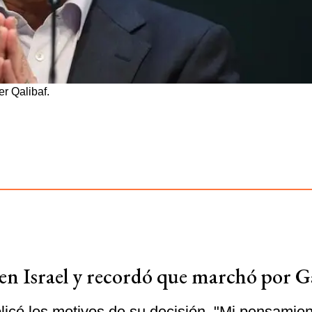
r Qalibaf.
 en Israel y recordó que marchó por G
licó los motivos de su decisión. "Mi pensamie