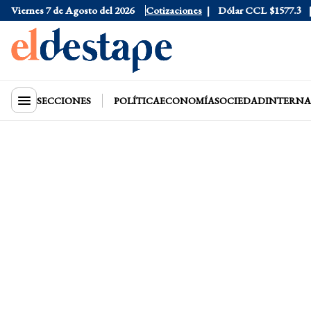
Dólar Tarjeta
Viernes 7 de Agosto del 2026
$1976
Dólar Blue
Cotizaciones
$1530
Dólar CCL
$1577.3
Eur
SECCIONES
POLÍTICA
ECONOMÍA
SOCIEDAD
INTERNA