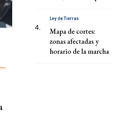
subieron los
financieros
Ley de Tierras
4.
Mapa de cortes:
zonas afectadas y
horario de la marcha
al Congreso
a