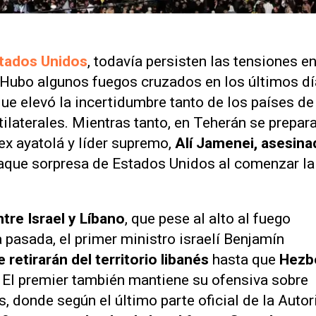
stados Unidos
, todavía persisten las tensiones e
. Hubo algunos fuegos cruzados en los últimos d
 que elevó la incertidumbre tanto de los países de
laterales. Mientras tanto, en Teherán se prepar
ex ayatolá y líder supremo,
Alí Jamenei, asesina
taque sorpresa de Estados Unidos al comenzar la
ntre Israel y Líbano
, que pese al alto al fuego
pasada, el primer ministro israelí Benjamín
e retirarán del territorio libanés
hasta que
Hezb
.
El premier también mantiene su ofensiva sobre
s, donde según el último parte oficial de la Auto