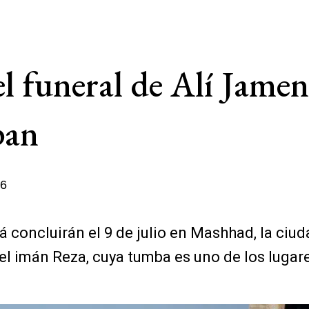
l funeral de Alí Jamene
pan
26
á concluirán el 9 de julio en Mashhad, la ciu
 del imán Reza, cuya tumba es uno de los lug