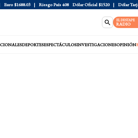
o
$1688.03
Riesgo País
408
Dólar Oficial
$1520
Dólar Tarjeta
$1
EL DESTAPE
RADIO
CIONALES
DEPORTES
ESPECTÁCULOS
INVESTIGACIONES
OPINIÓN