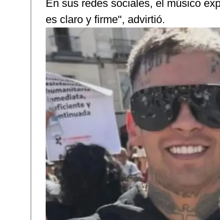
En sus redes sociales, el músico exp
es claro y firme", advirtió.