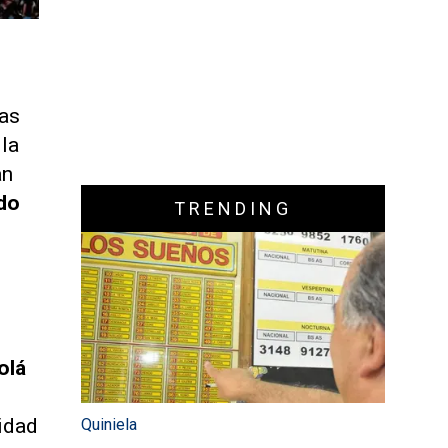
n
ías
 la
an
do
TRENDING
olá
ridad
Quiniela