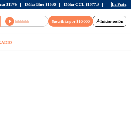
976
Dólar Blue
$1530
Dólar CCL
$1577.3
Euro
$1688.03
La Feria
Suscribite por $10.000
Iniciar sesión
RADIO