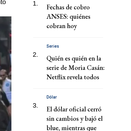
nto
1.
Fechas de cobro
ANSES: quiénes
cobran hoy
jubilaciones,
pensiones y AUH
Series
hoy
2.
Quién es quién en la
serie de Moria Casán:
Netflix revela todos
los personajes
Dólar
3.
El dólar oficial cerró
sin cambios y bajó el
blue, mientras que