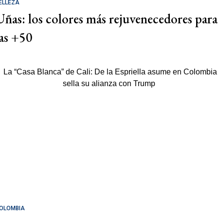
ELLEZA
Uñas: los colores más rejuvenecedores para
las +50
OLOMBIA