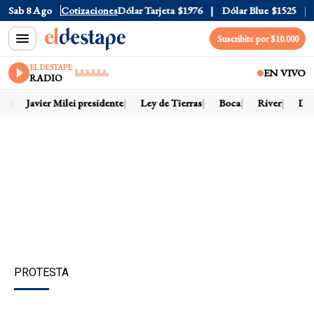
ólar Oficial
Sab 8 Ago
$1520
Cotizaciones
Dólar Tarjeta
$1976
Dólar Blue
$1525
Dól
Suscribite por $10.000
EL DESTAPE
EN VIVO
RADIO
y
Javier Milei presidente
Ley de Tierras
Boca
River
Dólar
PROTESTA