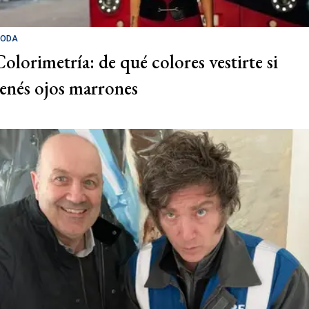
ODA
Colorimetría: de qué colores vestirte si
tenés ojos marrones