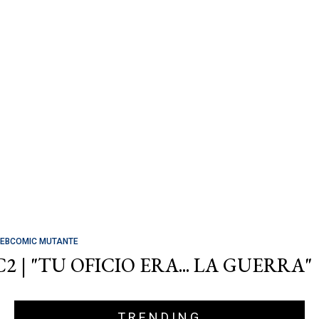
EBCOMIC MUTANTE
C2 | "TU OFICIO ERA... LA GUERRA"
TRENDING