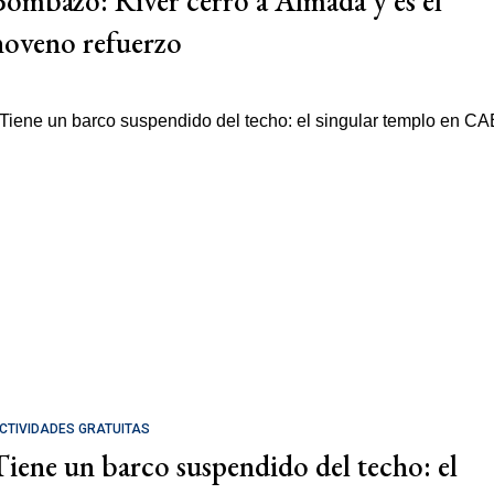
Bombazo: River cerró a Almada y es el
noveno refuerzo
CTIVIDADES GRATUITAS
Tiene un barco suspendido del techo: el