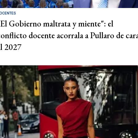
OCENTES
"El Gobierno maltrata y miente": el
conflicto docente acorrala a Pullaro de car
al 2027