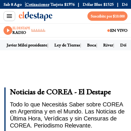
ficial
Sab 8 Ago
$1520
Cotizaciones
Dólar Tarjeta
$1976
Dólar Blue
$1525
Dólar CC
Suscribite por $10.000
EL DESTAPE
EN VIVO
RADIO
Javier Milei presidente
Ley de Tierras
Boca
River
Dólar h
Noticias de COREA - El Destape
Todo lo que Necesitás Saber sobre COREA
en Argentina y en el Mundo. Las Noticias de
Última Hora, Verídicas y sin Censuras de
COREA. Periodismo Relevante.