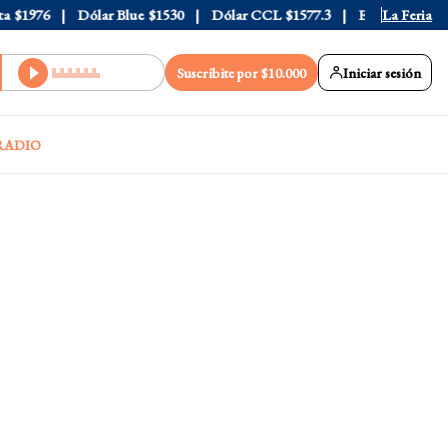
1976
Dólar Blue
$1530
Dólar CCL
$1577.3
Euro
$1688.03
La Feria
Suscribite por $10.000
Iniciar sesión
RADIO