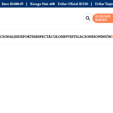
ro
$1688.03
Riesgo País
408
Dólar Oficial
$1520
Dólar Tarjeta
$
EL DESTAPE
RADIO
CIONALES
DEPORTES
ESPECTÁCULOS
INVESTIGACIONES
OPINIÓN