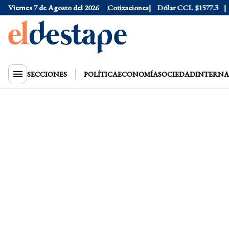
Dólar Tarjeta
Viernes 7 de Agosto del 2026
$1976
Dólar Blue
Cotizaciones
$1530
Dólar CCL
$1577.3
Eu
SECCIONES
POLÍTICA
ECONOMÍA
SOCIEDAD
INTERNA