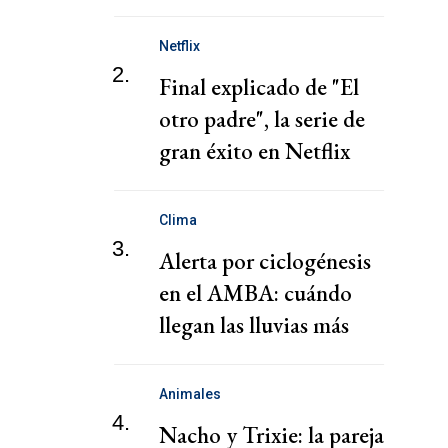
tierras en manos
extranjeras
Netflix
2.
Final explicado de "El
otro padre", la serie de
gran éxito en Netflix
Clima
3.
Alerta por ciclogénesis
en el AMBA: cuándo
llegan las lluvias más
fuertes y la ola de frío
Animales
4.
Nacho y Trixie: la pareja