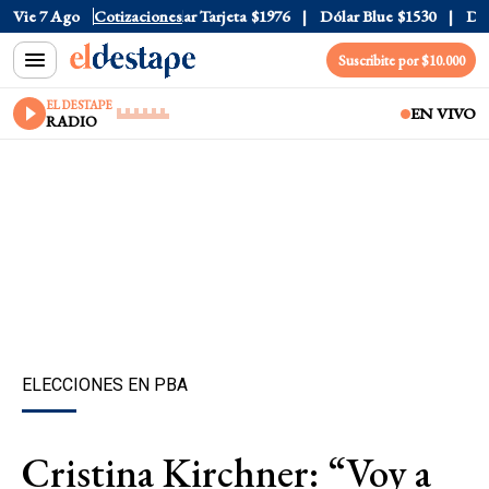
r Oficial
Vie 7 Ago
$1520
Cotizaciones
Dólar Tarjeta
$1976
Dólar Blue
$1530
Dólar
Suscribite por $10.000
EL DESTAPE
EN VIVO
RADIO
ELECCIONES EN PBA
Cristina Kirchner: “Voy a