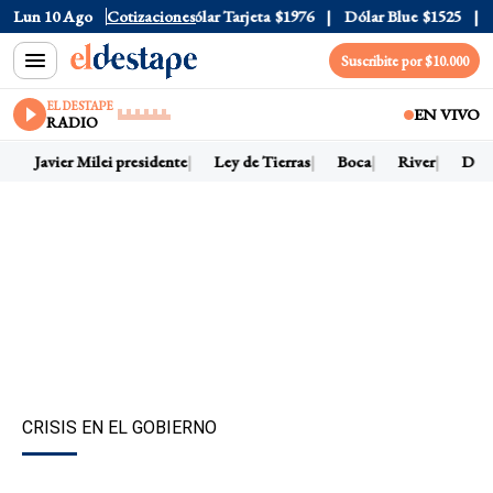
lar Oficial
Lun 10 Ago
$1520
Cotizaciones
Dólar Tarjeta
$1976
Dólar Blue
$1525
Dóla
Suscribite por $10.000
EL DESTAPE
EN VIVO
RADIO
Javier Milei presidente
Ley de Tierras
Boca
River
Dólar 
CRISIS EN EL GOBIERNO