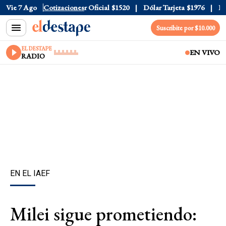
Vie 7 Ago
Cotizaciones
Dólar Oficial
$1520
Dólar Tarjeta
$1976
Dólar 
Suscribite por $10.000
EL DESTAPE
EN VIVO
RADIO
EN EL IAEF
Milei sigue prometiendo: