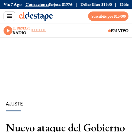
cial
Vie 7 Ago
$1520
Cotizaciones
Dólar Tarjeta
$1976
Dólar Blue
$1530
Dólar CCL
Suscribite por $10.000
EL DESTAPE
EN VIVO
RADIO
AJUSTE
Nuevo ataque del Gobierno