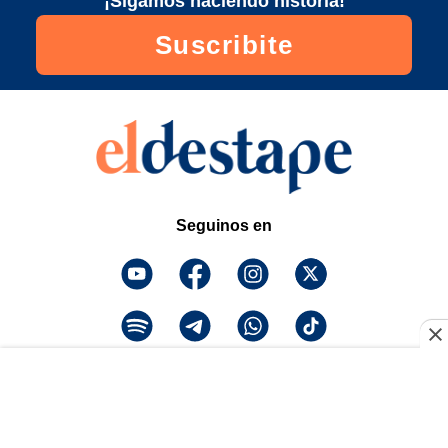
¡Sigamos haciendo historia!
Suscribite
Seguinos en
¡Descarga la app y
escuchanos!