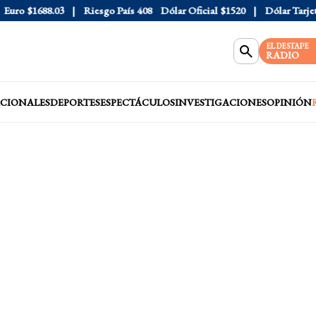
o
$1688.03
Riesgo País
408
Dólar Oficial
$1520
Dólar Tarjeta
$1
EL DESTAPE
RADIO
CIONALES
DEPORTES
ESPECTÁCULOS
INVESTIGACIONES
OPINIÓN