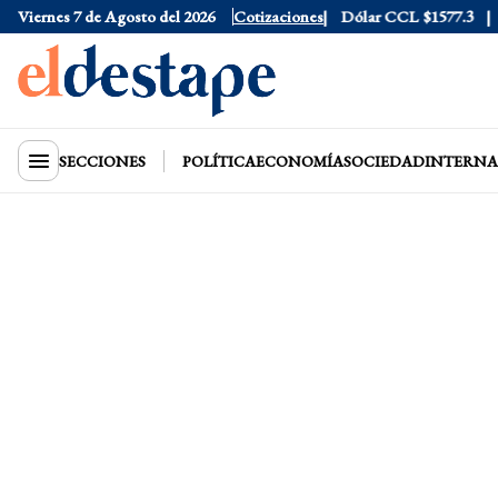
ólar Tarjeta
Viernes 7 de Agosto del 2026
$1976
Dólar Blue
Cotizaciones
$1530
Dólar CCL
$1577.3
Eur
SECCIONES
POLÍTICA
ECONOMÍA
SOCIEDAD
INTERNA