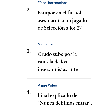
Fútbol internacional
2.
Estupor en el fútbol:
asesinaron a un jugador
de Selección a los 27
años
Mercados
3.
Crudo sube por la
cautela de los
inversionistas ante
conversaciones entre
Irán y Omán
Prime Video
4.
Final explicado de
"Nunca debimos entrar",