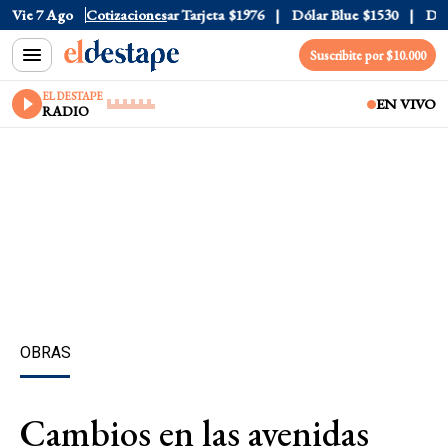
 Oficial
Vie 7 Ago
$1520
Cotizaciones
Dólar Tarjeta
$1976
Dólar Blue
$1530
Dólar 
Suscribite por $10.000
EL DESTAPE
EN VIVO
RADIO
OBRAS
Cambios en las avenidas