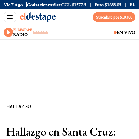
Dólar Blue
Vie 7 Ago
$1530
Cotizaciones
Dólar CCL
$1577.3
Euro
$1688.03
Riesgo P
Suscribite por $10.000
EL DESTAPE
EN VIVO
RADIO
HALLAZGO
Hallazgo en Santa Cruz: