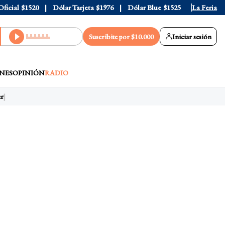
l
$1520
Dólar Tarjeta
$1976
Dólar Blue
$1525
Dólar CCL
La Feria
$1
Suscribite por $10.000
Iniciar sesión
NES
OPINIÓN
RADIO