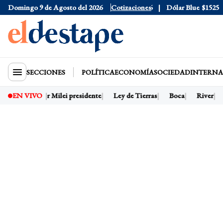
Dólar Oficial
Domingo 9 de Agosto del 2026
$1520
Dólar Tarjeta
Cotizaciones
$1976
Dólar Blue
$1525
D
SECCIONES
POLÍTICA
ECONOMÍA
SOCIEDAD
INTERNA
 hoy
Javier Milei presidente
Ley de Tierras
Boca
River
D
EN VIVO