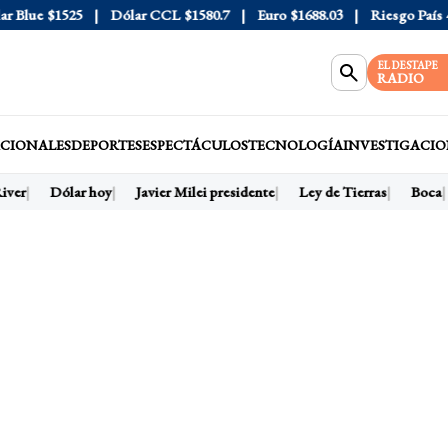
lue
$1525
Dólar CCL
$1580.7
Euro
$1688.03
Riesgo País
408
EL DESTAPE
RADIO
CIONALES
DEPORTES
ESPECTÁCULOS
TECNOLOGÍA
INVESTIGACIO
er
Dólar hoy
Javier Milei presidente
Ley de Tierras
Boca