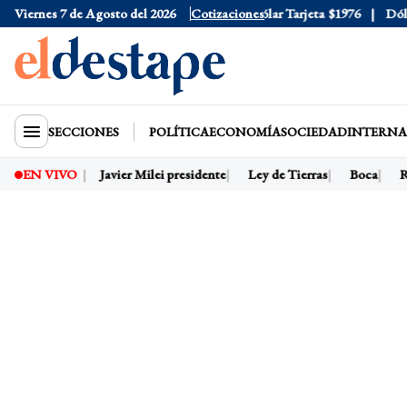
Viernes 7 de Agosto del 2026
Dólar Oficial
$1520
Cotizaciones
Dólar Tarjeta
$1976
Dólar B
SECCIONES
POLÍTICA
ECONOMÍA
SOCIEDAD
INTERNA
Dólar hoy
Javier Milei presidente
Ley de Tierras
Boca
Riv
EN VIVO